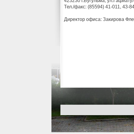
423230 г.Бугульма, ул.Гафиату
Тел./факс: (85594) 41-011, 43-8
Директор офиса: Закирова Фл