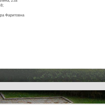
ллина, 25а
48;
ера Фаритовна