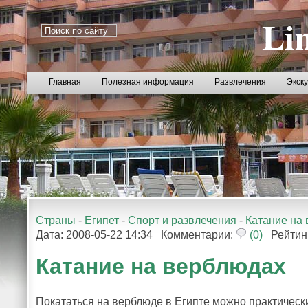
Главная
Полезная информация
Развлечения
Экск
Страны
-
Египет
-
Спорт и развлечения
-
Катание на
Дата: 2008-05-22 14:34 Комментарии:
(0)
Рейтин
Катание на верблюдах
Покататься на верблюде в Египте можно практически