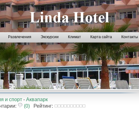
Развлечения
Экскурсии
Климат
Карта сайта
Контакты
я и спорт
-
Аквапарк
нтарии:
(0)
Рейтинг: