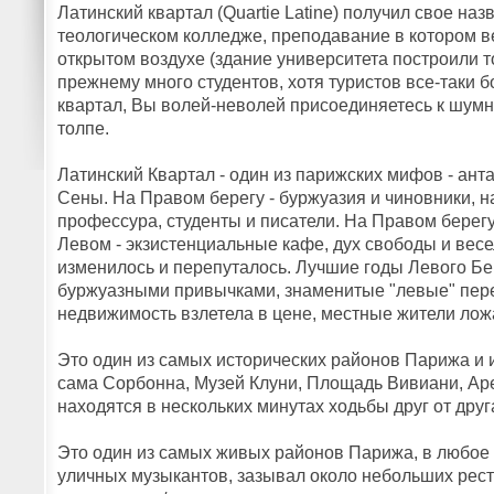
Латинский квартал (Quartie Latine) получил свое на
теологическом колледже, преподавание в котором ве
открытом воздухе (здание университета построили тол
прежнему много студентов, хотя туристов все-таки 
квартал, Вы волей-неволей присоединяетесь к шумн
толпе.
Латинский Квартал - один из парижских мифов - ант
Сены. На Правом берегу - буржуазия и чиновники, н
профессура, студенты и писатели. На Правом берегу 
Левом - экзистенциальные кафе, дух свободы и весе
изменилось и перепуталось. Лучшие годы Левого Бе
буржуазными привычками, знаменитые "левые" пере
недвижимость взлетела в цене, местные жители ложа
Это один из самых исторических районов Парижа и 
сама Сорбонна, Музей Клуни, Площадь Вивиани, Ар
находятся в нескольких минутах ходьбы друг от друг
Это один из самых живых районов Парижа, в любое 
уличных музыкантов, зазывал около небольших рест