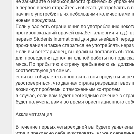
не забывайте о необходимости физических упражнен
в первое время старайтесь избегать употреблять в
начните употреблять их небольшими количествами п
новым продуктам.
Если у вас есть ограничения по употреблению некот
противопоказаний врачей (диабет, аллергия и т.д.), 
первых Students International для дальнейшей пере
проживания и также стараться не употреблять нера
Если вы вегетарианец, вы должны поставить об этом в
для проведения дополнительной работы по подыска
мяса. По прибытию в страну пребыванию вы должны
соответствующая семья.
если вы собираетесь провозить свои продукты через
удостовериться, что данная страна разрешает ввоз п
возникнут проблемы с таможенным контролем
в случае, если вам будет необходимо лечение в ст
будет получена вами во время ориентационного со
Акклиматизация
В течение первых четырех дней вы будете удивлены,
утра и прекрасно себя чувствовать, а уже к середин