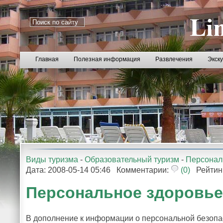
Главная
Полезная информация
Развлечения
Экск
Виды туризма
-
Образовательный туризм
-
Персонал
Дата: 2008-05-14 05:46 Комментарии:
(0)
Рейтин
Персональное здоровье
В дополнение к информации о персональной безопа