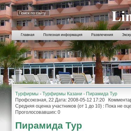
Главная
Полезная информация
Развлечения
Экск
Турфирмы
-
Турфирмы Казани
-
Пирамида Тур
Профсоюзная, 22 Дата: 2008-05-12 17:20 Коммента
Средняя оценка участников (от 1 до 10) : Пока не 
Проголосовавших: 0
Пирамида Тур