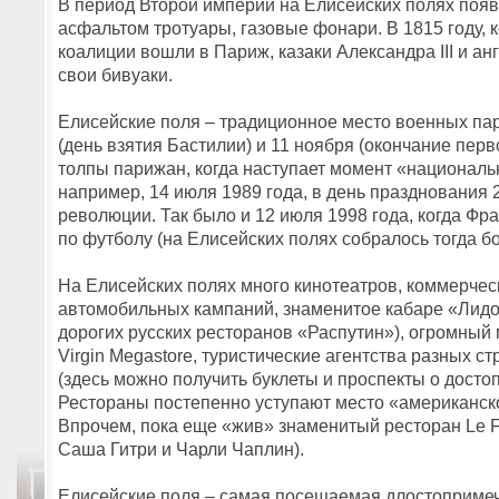
В период Второй империи на Елисейских полях появ
асфальтом тротуары, газовые фонари. В 1815 году, 
коалиции вошли в Париж, казаки Александра III и а
свои бивуаки.
Елисейские поля – традиционное место военных па
(день взятия Бастилии) и 11 ноября (окончание пер
толпы парижан, когда наступает момент «национальн
например, 14 июля 1989 года, в день празднования
революции. Так было и 12 июля 1998 года, когда Ф
по футболу (на Елисейских полях собралось тогда бо
На Елисейских полях много кинотеатров, коммерчес
автомобильных кампаний, знаменитое кабаре «Лидо»
дорогих русских ресторанов «Распутин»), огромный
Virgin Megastore, туристические агентства разных 
(здесь можно получить буклеты и проспекты о досто
Рестораны постепенно уступают место «американск
Впрочем, пока еще «жив» знаменитый ресторан Le F
Саша Гитри и Чарли Чаплин).
Елисейские поля – самая посещаемая длостоприме