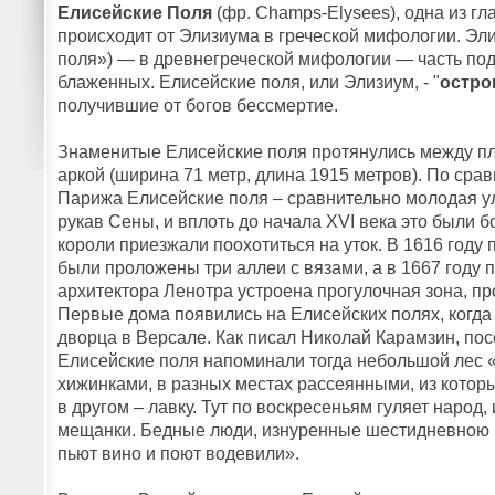
Елисейские Поля
(фр. Champs-Elysees), одна из г
происходит от Элизиума в греческой мифологии. Эл
поля») — в древнегреческой мифологии — часть под
блаженных. Елисейские поля, или Элизиум, - "
остро
получившие от богов бессмертие.
Знаменитые Елисейские поля протянулись между п
аркой (ширина 71 метр, длина 1915 метров). По ср
Парижа Елисейские поля – сравнительно молодая ул
рукав Сены, и вплоть до начала XVI века это были 
короли приезжали поохотиться на уток. В 1616 году
были проложены три аллеи с вязами, а в 1667 году 
архитектора Ленотра устроена прогулочная зона, п
Первые дома появились на Елисейских полях, когда
дворца в Версале. Как писал Николай Карамзин, пос
Елисейские поля напоминали тогда небольшой лес 
хижинками, в разных местах рассеянными, из котор
в другом – лавку. Тут по воскресеньям гуляет народ
мещанки. Бедные люди, изнуренные шестидневною р
пьют вино и поют водевили».