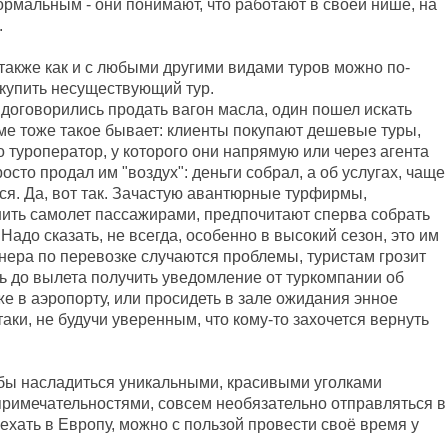
рмальным - они понимают, что работают в своей нише, на
.
 также как и с любыми другими видами туров можно по-
 купить несуществующий тур.
 договорились продать вагон масла, один пошел искать
изме тоже такое бывает: клиенты покупают дешевые туры,
то туроператор, у которого они напрямую или через агента
осто продал им "воздух": деньги собрал, а об услугах, чаще
лся. Да, вот так. Зачастую авантюрные турфирмы,
нить самолет пассажирами, предпочитают сперва собрать
. Надо сказать, не всегда, особенно в высокий сезон, это им
тнера по перевозке случаются проблемы, туристам грозит
нь до вылета получить уведомление от туркомпании об
 же в аэропорту, или просидеть в зале ожидания энное
аки, не будучи уверенным, что кому-то захочется вернуть
тобы насладиться уникальными, красивыми уголками
примечательностями, совсем необязательно отправляться в
ехать в Европу, можно с пользой провести своё время у