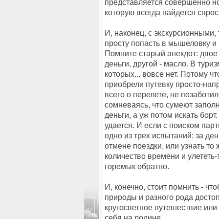
представляется совершенно но
которую всегда найдется спрос
И, наконец, с экскурсионными,
просту попасть в мышеловку и
Помните старый анекдот: двое
деньги, другой - масло. В тур
которых... вовсе нет. Потому ч
приобрели путевку просто-напр
всего о перелете, не позаботи
сомневаясь, что сумеют запол
деньги, а уж потом искать борт
удается. И если с поиском пар
одно из трех испытаний: за де
отмене поездки, или узнать то
количество времени и улететь-т
горемык обратно.
И, конечно, стоит помнить - ч
природы и разного рода досто
кругосветное путешествие или 
себя на родине