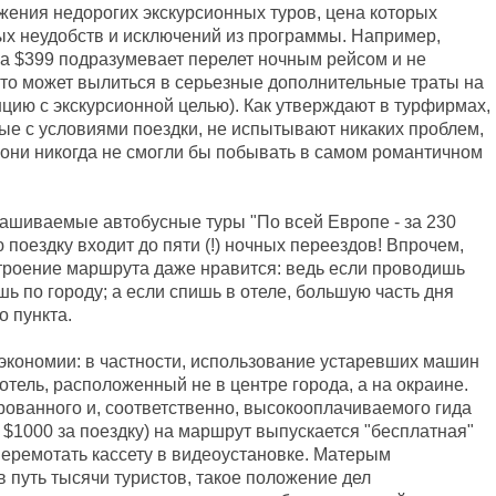
жения недорогих экскурсионных туров, цена которых
ых неудобств и исключений из программы. Например,
а $399 подразумевает перелет ночным рейсом и не
(что может вылиться в серьезные дополнительные траты на
анцию с экскурсионной целью). Как утверждают в турфирмах,
ые с условиями поездки, не испытывают никаких проблем,
, они никогда не смогли бы побывать в самом романтичном
прашиваемые автобусные туры "По всей Европе - за 230
 поездку входит до пяти (!) ночных переездов! Впрочем,
троение маршрута даже нравится: ведь если проводишь
шь по городу; а если спишь в отеле, большую часть дня
о пункта.
 экономии: в частности, использование устаревших машин
 отель, расположенный не в центре города, а на окраине.
рованного и, соответственно, высокооплачиваемого гида
 $1000 за поездку) на маршрут выпускается "бесплатная"
перемотать кассету в видеоустановке. Матерым
 путь тысячи туристов, такое положение дел