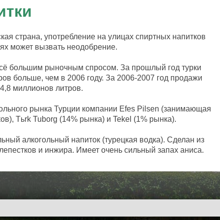
итки
кая страна, употребление на улицах спиртных напитков
аях может вызвать неодобрение.
всё большим рыночным спросом. За прошлый год турки
ов больше, чем в 2006 году. За 2006-2007 год продажи
44,8 миллионов литров.
ольного рынка Турции компании Efes Pilsen (занимающая
в), Tьrk Tuborg (14% рынка) и Tekel (1% рынка).
льный алкогольный напиток (турецкая водка). Сделан из
лепестков и инжира. Имеет очень сильный запах аниса.